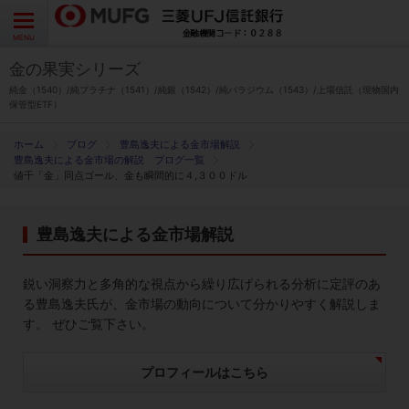
よくあるご質問
お問い合わせ
English
CLOSE
MENU
金の果実シリーズ
金の果実シリーズとは
純金（1540）/純プラチナ（1541）/純銀（1542）/純パラジウム（1543）/上場信託（現物国内
保管型ETF）
特徴とメリット
ブログ
豊島逸夫による金市場解説
豊島逸夫による金市場の解説 ブログ一覧
値千「金」同点ゴール、金も瞬間的に４,３００ドル
商品ラインナップ
豊島逸夫による金市場解説
各種お手続き
鋭い洞察力と多角的な視点から繰り広げられる分析に定評のあ
ブログ
る豊島逸夫氏が、金市場の動向について分かりやすく解説しま
す。 ぜひご覧下さい。
データ・レポート
プロフィールはこちら