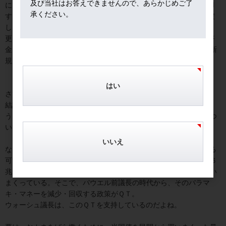
及び当社はお答えできませんので、あらかじめご了
に、充分儲かっている金のポジションを売り払って、SpaceXに廻
承ください。
す。この種の投機資金は、IPOの儲けの一部で、いずれ金の買い戻
しに動くよ。
更に、マクロ視点では、SpaceXで儲かった巨額のマネーの一部が
金に流入する可能性もあろう。これは、「買い戻し」ではなく「新
規買い」だ。
はい
さて、金市場を待ち受ける次のハードルは、新議長で初のFOMC。
結論から言うと、ウォーシュ氏は、今回、無難に切り抜けると思
う。勿論、政策金利は据え置き。年末まで利上げか利下げか、につ
いては、明確な指針は未だ出せる状況にはない。
いいえ
なお、金市場が最も恐れるのは、量的引き締め（ＱＴ）を拡大する
可能性。分かり安く言えば、量的緩和でバラまいたマネーがまだ６
兆ドル強も市場内に滞留して「過剰流動性」と化し、株や金を買い
まくっている。そこで、パウエル前議長の時代から、そのバラマ
キ・マネーを減少・回収する政策がＱＴ。
ウォーシュ議長は、このＱＴを支持しているのだよね。