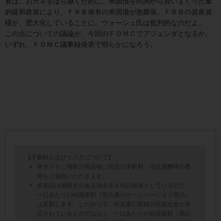
要は、おカネをばら撒くために、米国債を民間から買いまくった量
的緩和政策により、ＦＲＢ保有の米国債が急膨張。ＦＲＢの資産規
模が、肥大化していることに、ウォーシュ氏は批判的なのだよ。
この点についての議論が、今回のＦＯＭＣでアジェンダとなるか。
いずれ、ＦＯＭＣ議事録発表で明らかになろう。
【手数料およびリスクについて】
本サイトに掲載の商品毎に所定の手数料・信託報酬等の費
用をご負担いただきます。
本商品は値動きのある地金等を信託財産としているので、
一口あたりの純資産額（受託者のホームページ上で開示）
は変動します。したがって、投資家の皆様の投資元金が保
証されているものではなく、一口あたりの純資産額（受託