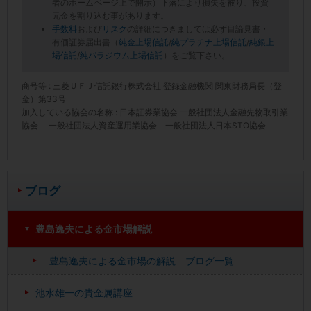
者のホームページ上で開示）下落により損失を被り、投資
元金を割り込む事があります。
手数料
および
リスク
の詳細につきましては必ず目論見書・
有価証券届出書（
純金上場信託
/
純プラチナ上場信託
/
純銀上
場信託
/
純パラジウム上場信託
）をご覧下さい。
商号等 : 三菱ＵＦＪ信託銀行株式会社 登録金融機関 関東財務局長（登
金）第33号
加入している協会の名称 : 日本証券業協会 一般社団法人金融先物取引業
協会 一般社団法人資産運用業協会 一般社団法人日本STO協会
ブログ
豊島逸夫による金市場解説
豊島逸夫による金市場の解説 ブログ一覧
池水雄一の貴金属講座