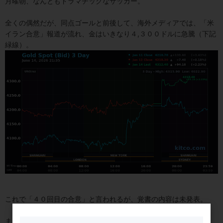
月曜朝、なんともドラマチックなサッカー。
全くの偶然だが、同点ゴールと前後して、海外メディアでは、「米
イラン合意」報道が流れ、金はいきなり４,３００ドルに急騰（下記
緑線）。
これで「４０回目の合意」と言われるが、覚書の内容は未発表。
まぁ、最近は、儀式のようなもので、「合意」の報道が流れると、