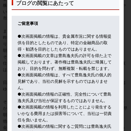
ブログの閲覧にあたって
株や金が買われる。今回は、これまでより、本気っぽいかな。いや
いや、イラン濃縮ウランの問題は、おそらく先送りだろう。等々、
市場内には懐疑的な見方と慎重な楽観論が共存する。
ご留意事項
まずは速報。
●次画面掲載の情報は、貴金属市況に関する情報提
昨晩は、米国ゴルフ女子ツアーで日本人ペア４組がトップ１０入
供を目的としたものであり、特定の金融商品の取
り。
得・勧誘を目的としたものではありません。
朝３時からは、ドジャーズ戦中継。
●次画面掲載の文章は豊島逸夫氏の許可を得た上で
そして、５時からサッカー。
掲載しております。著作権は豊島逸夫氏に帰属して
仕事で徹夜は慣れているけど、日本選手活躍でエキサイトする徹夜
おり、目的を問わず、無断複製・転載を禁じます。
は悪くないな。今日のランチタイムは昼寝だ(笑)
●次画面掲載の情報は、すべて豊島逸夫氏の個人的
見解であり、当社の見解を示すものではありませ
日経平均が７万の大台に接近しているので、仕事をさぼるわけには
ん。
ゆかないマーケット状況だが 笑
●次画面掲載の情報の正確性、完全性について豊島
逸夫氏及び当社が保証するものではありません。
それから、先週金曜夜も、SpaceX IPOの初値がつくまで数時間か
●次画面掲載の情報を利用したことにより発生する
かり、NY市場の興奮状態も半端なく、米経済テレビの現場中継に早
いかなる費用または損害等について、当社は一切責
朝まで見入ってしまったよ。あれだけの巨大IPOの規模になると、
任を負いません。
他の市場の流動性も奪ってしまうね。
●次画面掲載の情報に関するご質問には豊島逸夫氏
金の換金売りも典型的な事例だ。てっとりばやくIPOで儲けるため