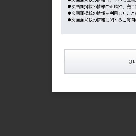
エヌビディア好業績も重なり、大活況。
●次画面掲載の情報の正確性、完全
●次画面掲載の情報を利用したこと
いずれにせよ、真の中東平和の道は遠い。
●次画面掲載の情報に関するご質問
マクロ経済の視点では、原油高騰により、物
destruction）の可能性がエコノミ
ルでは、IMFもかなり悲観的に見ている。
ない人の格差が広がってゆくであろう。
は