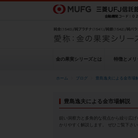
金の果実シリーズとは
特徴とメリ
ブログ
豊島逸夫による金市場
金の果実シリーズとは
特徴とメリット
商品ラインナップ
各種お手続き
ブログ
データ・レポート
豊島逸夫による金市場解説
純金上場信託（金の果実）
豊島逸夫による金市場解説
転換（交換）の手続き
ヒストリカルデータ
シリーズの魅力
金投資とは
鋭い洞察力と多角的な視点から繰り広げ
かりやすく解説します。 ぜひご覧下さ