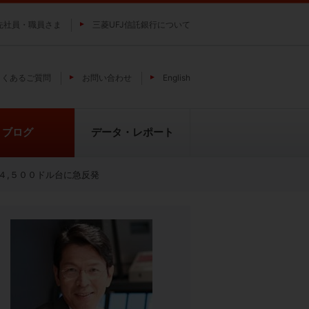
先社員・職員さま
三菱UFJ信託銀行について
よくあるご質問
お問い合わせ
English
ブログ
データ・レポート
４,５００ドル台に急反発
費
純パラジウム上場信託（パラジウ
貴金属の特性
ムの果実）