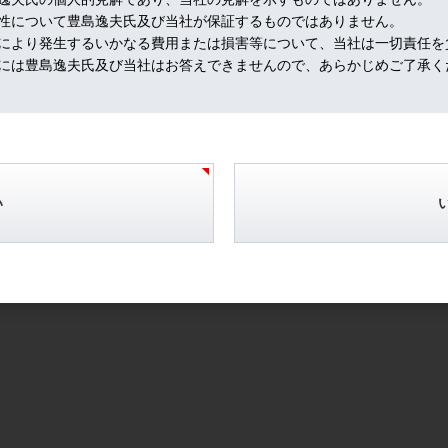
性について豊島逸夫氏及び当社が保証するものではありません。
により発生するいかなる費用または損害等について、当社は一切責任を
には豊島逸夫氏及び当社はお答えできませんので、あらかじめご了承く
価が上昇する結果、個人消費が痛む、所謂、需要崩壊（demand
ストの間では議論される。米国は産油国ゆえ、個人消費も底堅いが、世界経済の
AIによる生産性向上は期待されるところだが、その恩恵を受ける人と、受
い