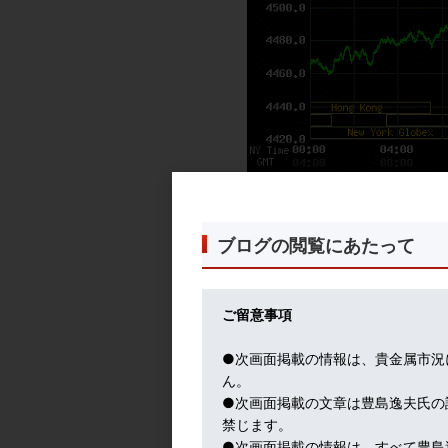
トランプ大統領が、イランとの紛争終結交
報道で、まず原油価格は急落。
ブログの閲覧にあたって
ドル金利も急落。
その結果、金価格は急反発（緑線）。
ご留意事項
誰もトランプの一言で、中東紛争が解決近
投機買いのチャンスとなる。金の空売りに
●次画面掲載の情報は、貴金属市況
ん。
このような局面は、今後も起きるだろうね
●次画面掲載の文章は豊島逸夫氏の
禁じます。
株式市場は、大歓迎。
●次画面掲載の情報は、すべて豊島