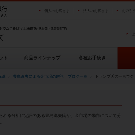
個人のお客さま
法人のお客さま
お取引
ット
商品ラインナップ
各種お手続き
解説
豊島逸夫による金市場の解説 ブログ一覧
トランプ氏の一言で金
純プラチナ上場信託（プラチナの
投資家の皆様にご負担いただく
貴金属市場に係るレポート
金の果実シリーズとは
池水雄一の貴金属講座
転換（交換）の流れ
投資リスクについて
プラチナ市場に係るレポート
純銀上場信託（銀の果実）
ETFとは
果実）
用について
られる分析に定評のある豊島逸夫氏が、金市場の動向について分
い。