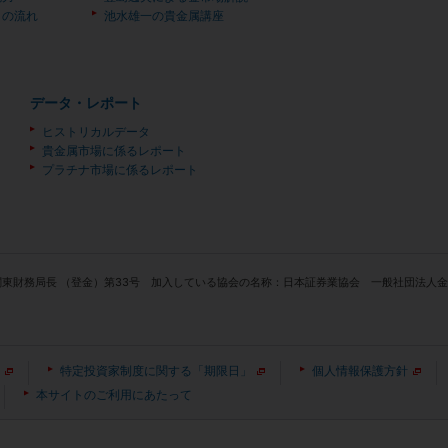
）の流れ
池水雄一の貴金属講座
データ・レポート
ヒストリカルデータ
貴金属市場に係るレポート
プラチナ市場に係るレポート
関東財務局長 （登金）第33号 加入している協会の名称：日本証券業協会 一般社団法
特定投資家制度に関する「期限日」
個人情報保護方針
本サイトのご利用にあたって