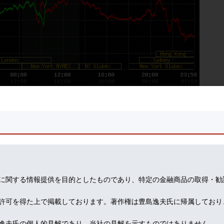
渉「最終段階」と語り、ホルムズ海峡では数隻のタンカーが通過したと
し、などと信じていないが、投機的ヘッジファンド主導の相場では、恰
走っていた投機筋は、慌てて、買い戻し（ショートカバー）に走った。
に関する情報提供を目的としたものであり、特定の金融商品の取得・勧
。
許可を得た上で掲載しております。著作権は豊島逸夫氏に帰属しており
逸夫氏の個人的見解であり、当社の見解を示すものではありません。