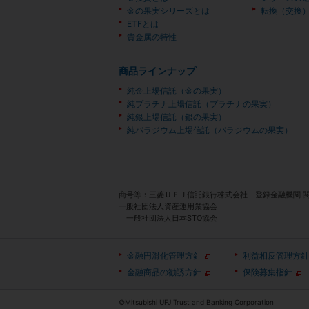
金の果実シリーズとは
転換（交換
ETFとは
貴金属の特性
商品ラインナップ
純金上場信託（金の果実）
純プラチナ上場信託（プラチナの果実）
純銀上場信託（銀の果実）
純パラジウム上場信託（パラジウムの果実）
商号等：三菱ＵＦＪ信託銀行株式会社 登録金融機関 
一般社団法人資産運用業協会
一般社団法人日本STO協会
金融円滑化管理方針
利益相反管理方針
金融商品の勧誘方針
保険募集指針
©Mitsubishi UFJ Trust and Banking Corporation