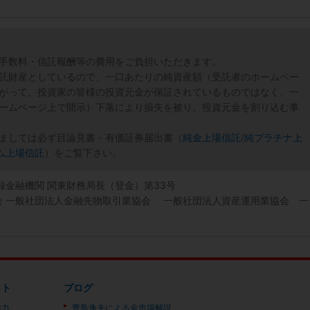
手数料・信託報酬等の費用をご負担いただきます。
託財産としているので、一口あたりの純資産額（受託者のホームペー
がって、投資家の皆様の投資元金が保証されているものではなく、一
ームページ上で開示）下落により損失を被り、投資元金を割り込む事
ましては必ず目論見書・有価証券届出書（
純金上場信託
/
純プラチナ上
ム上場信託
）をご覧下さい。
登録金融機関 関東財務局長（登金）第33号
協会 一般社団法人金融先物取引業協会 一般社団法人資産運用業協会 一
ット
ブログ
魅力
豊島逸夫による金市場解説