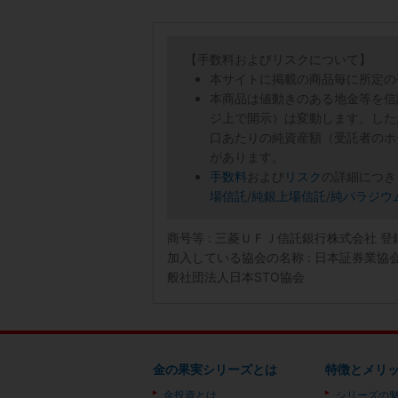
【手数料およびリスクについて】
本サイトに掲載の商品毎に所定の
本商品は値動きのある地金等を信
ジ上で開示）は変動します。した
口あたりの純資産額（受託者のホ
があります。
手数料
および
リスク
の詳細につき
場信託
/
純銀上場信託
/
純パラジウ
商号等 : 三菱ＵＦＪ信託銀行株式会社 
加入している協会の名称 : 日本証券業
般社団法人日本STO協会
金の果実シリーズとは
特徴とメリ
金投資とは
シリーズの