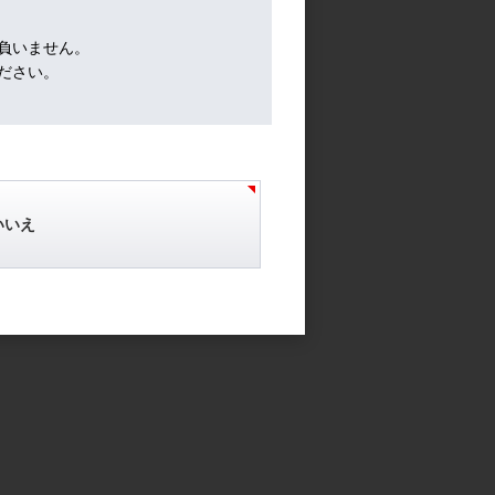
負いません。
ださい。
レベ
け
いいえ