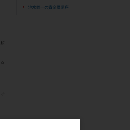
池水雄一の貴金属講座
。
人類
める
時
、そ