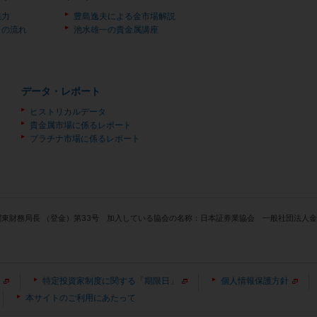
魅力
豊島逸夫による金市場解説
）の流れ
池水雄一の貴金属講座
データ・レポート
ヒストリカルデータ
貴金属市場に係るレポート
プラチナ市場に係るレポート
関東財務局長 （登金）第33号 加入している協会の名称：日本証券業協会 一般社団法
特定投資家制度に関する「期限日」
個人情報保護方針
本サイトのご利用にあたって