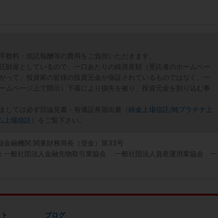
手数料・信託報酬等の費用をご負担いただきます。
託財産としているので、一口あたりの純資産額（受託者のホームペー
がって、投資家の皆様の投資元金が保証されているものではなく、一
ームページ上で開示）下落により損失を被り、投資元金を割り込む事
ましては必ず目論見書・有価証券届出書（
純金上場信託
/
純プラチナ上
ム上場信託
）をご覧下さい。
登録金融機関 関東財務局長（登金）第33号
協会 一般社団法人金融先物取引業協会 一般社団法人資産運用業協会 一
ット
ブログ