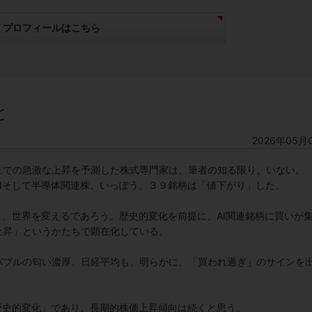
プロフィールはこちら
と
2026年05月
までの急激な上昇を予測した株式専門家は、筆者の知る限り、いない。
Iそして半導体関連株。いっぽう、３９銘柄は「値下がり」した。
く、世界を変えるであろう。歴史的変化を前提に、AI関連銘柄に買いが
上昇」というかたちで顕在化している。
バブルの匂い濃厚。日経平均も、明らかに、「買われ過ぎ」のサインを
歴史的変化」であり、長期的株価上昇傾向は続くと思う。