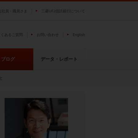
先社員・職員さま
三菱UFJ信託銀行について
よくあるご質問
お問い合わせ
English
ブログ
データ・レポート
と
費
純パラジウム上場信託（パラジウ
貴金属の特性
ムの果実）