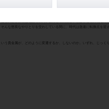
い株価暴騰の影に、ＡＩの自律的作動も一役買っていることは、間違い
券会社の顧客担当は電話での問い合わせで大忙し」と証券会社の現場の
。そんな悠長なやりとりを交わしている間に、時代は急速に転換点を迎
という貴金属が、どのように変遷するか、しないのか。いずれ、じっく