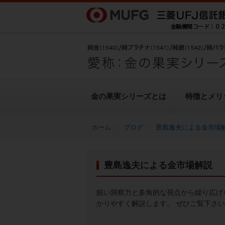
金の果実シリーズとは
特徴とメリ
ブログ
豊島逸夫による金市場
金の果実シリーズとは
特徴とメリット
商品ラインナップ
各種お手続き
ブログ
データ・レポート
豊島逸夫による金市場解説
純金上場信託（金の果実）
豊島逸夫による金市場解説
転換（交換）の手続き
ヒストリカルデータ
シリーズの魅力
金投資とは
鋭い洞察力と多角的な視点から繰り広げ
かりやすく解説します。 ぜひご覧下さ