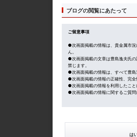
その過程は、紆余曲折もあろう。
魂を植え込んだはいいが、AIたちが、キリ
ブログの閲覧にあたって
無いとは断言できまい。
人間の手を離れて、AIが独立する日を、「
ご留意事項
的に買われ、資金的な余裕もできる。
●次画面掲載の情報は、貴金属市況
ちなみに、現行の米国中心のAI関連企業の
ん。
業のキャッシュフローで賄えるという試算も
●次画面掲載の文章は豊島逸夫氏の
禁じます。
ちなみに、金トレーディングの世界にも、N
●次画面掲載の情報は、すべて豊島
ラムで、金売買が行われている事例が急速
●次画面掲載の情報の正確性、完全
●次画面掲載の情報を利用したこと
その結果、同じようなプログラムが使われ
●次画面掲載の情報に関するご質問
場のゴールド・トレーダーも、人事異動で
くても、AIをあやつれば、お役は務まるわ
筆者の友人のトレーダーが「今や、人間様は
さ」と嘆いていたことを思い出す。トレー
ている。但し、相場モニターを見つめる人
は