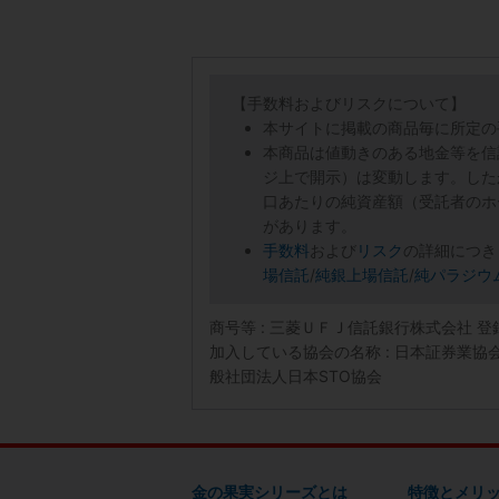
【手数料およびリスクについて】
本サイトに掲載の商品毎に所定の
本商品は値動きのある地金等を信
ジ上で開示）は変動します。した
口あたりの純資産額（受託者のホ
があります。
手数料
および
リスク
の詳細につき
場信託
/
純銀上場信託
/
純パラジウ
商号等 : 三菱ＵＦＪ信託銀行株式会社 
加入している協会の名称 : 日本証券業
般社団法人日本STO協会
金の果実シリーズとは
特徴とメリ