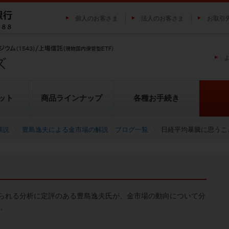
個人のお客さま
法人のお客さま
お取引
ット
商品ラインナップ
各種お手続き
解説
豊島逸夫による金市場の解説 ブログ一覧
日経平均暴騰に思うこ
純プラチナ上場信託（プラチナの
投資家の皆様にご負担いただく
貴金属市場に係るレポート
金の果実シリーズとは
池水雄一の貴金属講座
転換（交換）の流れ
投資リスクについて
プラチナ市場に係るレポート
純銀上場信託（銀の果実）
ETFとは
果実）
用について
られる分析に定評のある豊島逸夫氏が、金市場の動向について分
い。