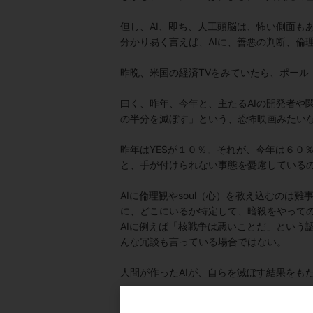
但し、AI、即ち、人工頭脳は、怖い側面も
分かり易く言えば、AIに、善悪の判断、倫
昨晩、米国の経済TVをみていたら、ポー
曰く、昨年、今年と、主たるAIの開発者や
の半分を滅ぼす」という、恐怖映画みたい
昨年はYESが１０％。それが、今年は６０
と、手が付けられない事態を憂慮している
AIに倫理観やsoul（心）を教え込むの
に、どこにいるか特定して、暗殺をやって
AIに例えば「核戦争は悪いことだ」という
んな冗談も言っている場合ではない。
人間が作ったAIが、自らを滅ぼす結果をも
もちろん、今後、AIの魂を入れる過程に入