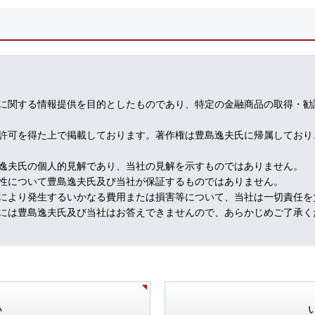
スト教に変わるAI教みたいな、巨大な新興宗教を作ると言う誤作動だっ
怖い」と感じつつ、AIの開発者は、作業に追われ、その企業集団の株が
に関する情報提供を目的としたものであり、特定の金融商品の取得・勧
設備投資が、円換算で年８０兆円！に達するといわれるが、その全額を
ある。AIブーム、恐るべし。
許可を得た上で掲載しております。著作権は豊島逸夫氏に帰属しており
Yを中心に、確実にAIが進出している。AIが作ったトレーディング・プ
逸夫氏の個人的見解であり、当社の見解を示すものではありません。
に増えているのだ。株売買の世界も同様。
性について豊島逸夫氏及び当社が保証するものではありません。
により発生するいかなる費用または損害等について、当社は一切責任を
ると、買いが買いを呼び、売りが売りを呼ぶ結果になりがちだ。更に、N
には豊島逸夫氏及び当社はお答えできませんので、あらかじめご了承く
、株や債券から移ってきた人たちが増えている。特に、金に関する知見
けだ。
、AIの売買の解説役、そして、システム・メインテナンス係みたいな
ディング・ルームも、金価格大変動中なのに、罵声も聞かれず、シーン
間様の目は血走っている。
い