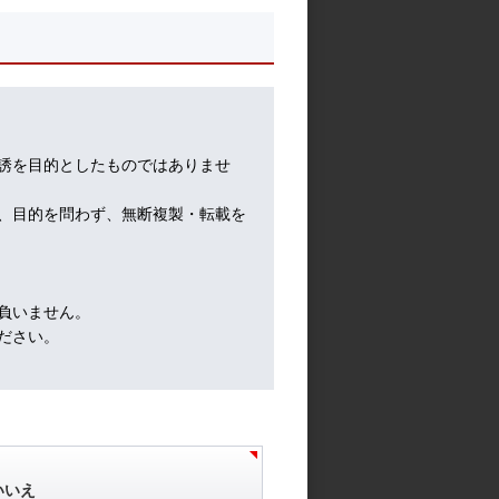
て、
集中
誘を目的としたものではありませ
、企
、目的を問わず、無断複製・転載を
ログ
負いません。
Y市
ださい。
が薄
もの
とし
いいえ