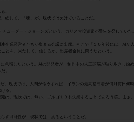
ある。
理、総じて、「魂」が、現状では欠けていることだ。
ル・チューダー・ジョーンズという、カリスマ投資家が警告を発していた
関連企業経営者たちが集まる会議に出席。そこで「１０年後には、AIが
なことを、果たして、信じるか、出席者全員に問うたという。
％に急増したという。AIの開発者が、制作中の人工頭脳が独り歩きし始
のだ。
は難事だ。現状では、人間が命令すれば、イランの最高指導者が何月何日何
のける。
認識は、現状では、無い。ゴルゴ１３も失業することであろう笑。まぁ
たらす可能性が、現状では、あるということだ。
る、或いは、既に、入っている。