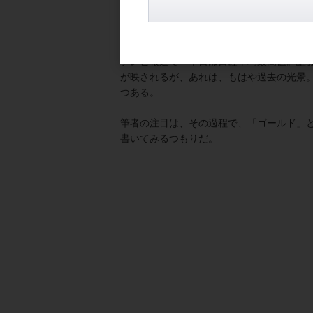
話は日経平均に戻るが、昨日の尋常ではな
まい。
テレビ報道で「本日は日経平均最高値。証
が映されるが、あれは、もはや過去の光景
つある。
筆者の注目は、その過程で、「ゴールド」
書いてみるつもりだ。