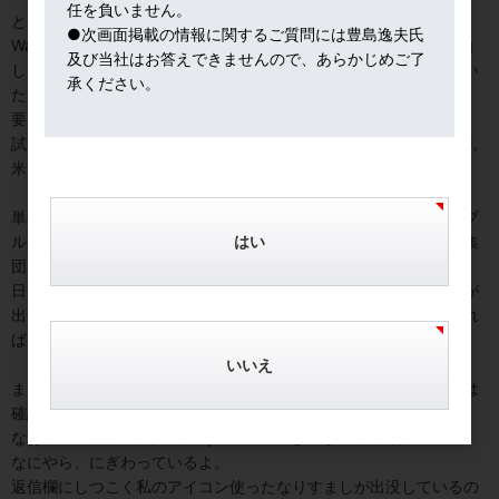
任を負いません。
ところ変わって、米国。
●次画面掲載の情報に関するご質問には豊島逸夫氏
Wallstreetbetsという掲示板投資家軍団が、ネットで寄りあい行動
及び当社はお答えできませんので、あらかじめご了
している。ちょっと覗いてみたら、シルバーについて、議論してい
承ください。
た。
要は、団結してシルバーを買おう、と気勢を上げているのだ。
試しに、私が、silver,my love!と書き込んだら、即、同意の反応が。
米国の銀買いブームの一端を見た。
単価が安いから、一般個人のちょっとした投資というよりギャンブ
はい
ルの手段に化しているね。とはいえ、数は多いので、個人投資家集
団が、ＮＹ銀価格に影響を与えるまでになっている。
日本のＦＸを想起する事態だ。いずれ、米国にもＦＸならぬＳＸが
出来るのでは。但し、レバレッジつけたら、最悪、地獄、運良けれ
ば天国を味わうことになろう。
いいえ
ま、とにかく、銀市場と金市場では、客筋が全く異なることだけは
確認できた。
なお、Xの筆者アカウント＠jefftoshimaものぞいてみて。
なにやら、にぎわっているよ。
返信欄にしつこく私のアイコン使ったなりすましが出没しているの