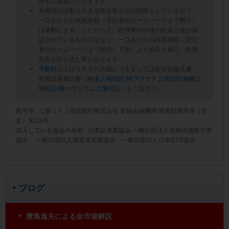
用をご負担いただきます。
本商品は値動きのある地金等を信託財産としているので、
一口あたりの純資産額（受託者のホームページ上で開示）
は変動します。したがって、投資家の皆様の投資元金が保
証されているものではなく、一口あたりの純資産額（受託
者のホームページ上で開示）下落により損失を被り、投資
元金を割り込む事があります。
手数料
および
リスク
の詳細につきましては必ず目論見書・
有価証券届出書（
純金上場信託
/
純プラチナ上場信託
/
純銀上
場信託
/
純パラジウム上場信託
）をご覧下さい。
商号等 : 三菱ＵＦＪ信託銀行株式会社 登録金融機関 関東財務局長（登
金）第33号
加入している協会の名称 : 日本証券業協会 一般社団法人金融先物取引業
協会 一般社団法人資産運用業協会 一般社団法人日本STO協会
ブログ
豊島逸夫による金市場解説