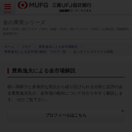
よくあるご質問
お問い合わせ
English
CLOSE
MENU
金の果実シリーズ
金の果実シリーズとは
純金（1540）/純プラチナ（1541）/純銀（1542）/純パラジウム（1543）/上場信託（現物国内
保管型ETF）
特徴とメリット
ブログ
豊島逸夫による金市場解説
豊島逸夫による金市場の解説 ブログ一覧
あっさり５,０００ドル回復
商品ラインナップ
豊島逸夫による金市場解説
各種お手続き
鋭い洞察力と多角的な視点から繰り広げられる分析に定評のあ
ブログ
る豊島逸夫氏が、金市場の動向について分かりやすく解説しま
す。 ぜひご覧下さい。
データ・レポート
プロフィールはこちら