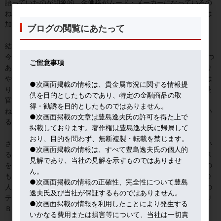
語っていたのが印象的。金価格がムード・メーカーになっているの
ね、と思いきや、その時点（昨日４時頃）、金価格の上昇ペースは
加速していた。
ブログの閲覧にあたって
結局、今回のドタバタ劇の主犯はAIの売買。
今や、NY市場の金売買では、AIの売りか買いかの判断が普及しつつ
ご留意事項
ある。それゆえ、買いが買いを呼び、売りが売りを呼ぶ展開になり
やすいのだ。なお、ファンダメンタルズについて重要なのは、やは
●次画面掲載の情報は、貴金属市況に関する情報提
りウオーシュ次期FRB議長の言動。それにしても、米国は、財務長
供を目的としたものであり、特定の金融商品の取
官とＦＲＢ議長がヘッジファンド出身という、これは国柄なのだ
得・勧誘を目的としたものではありません。
ね。しかもカリスマ投資家、ドラッケンミラー氏の薫陶を受けてい
●次画面掲載の文章は豊島逸夫氏の許可を得た上で
る。
掲載しております。著作権は豊島逸夫氏に帰属して
おり、目的を問わず、無断複製・転載を禁じます。
さて、日本の投資家は、この高値圏で、どのような行動をとってい
●次画面掲載の情報は、すべて豊島逸夫氏の個人的
るのか。最も印象に残ったのは、サッポロ・サテライト・オフィス
見解であり、当社の見解を示すものではありませ
を持つので、札幌での話。豪雪１メートルを超え、まともに歩くの
ん。
もままならぬ状況。にも拘わらず、現地の有力地金商では、１００
●次画面掲載の情報の正確性、完全性について豊島
人近くが押し寄せ、整理券を配る騒ぎが続いているそうな。地元の
逸夫氏及び当社が保証するものではありません。
テレビが「金を買う方法」なる特集を放送したら、そのＹＯＵＴＵ
●次画面掲載の情報を利用したことにより発生する
ＢＥのアクセスが１５万回を超えたとか。北海道の地方局だよ。
いかなる費用または損害等について、当社は一切責