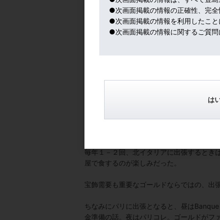
●次画面掲載の情報の正確性、完全
●次画面掲載の情報を利用したこと
●次画面掲載の情報に関するご質問
この食材に合うのは、やっぱり北イタリア
し（アパッシメント）させて糖分と風味を
らかなタンニンが特徴。
生ハムとの相性が抜群。
は
この本場生ハムとアマローネをお土産に買って
違った。
だから、米沢のclimateで自家製の生ハ
毎年１－２回、北イタリアに出張するときは
屋で食するのが楽しみだった。
宝飾需要も重要なゴールドならではの、出
ちなみにパリに出張となると、昼はBanque 
金準備の話。夜はパリコレ。ゴールドがフ