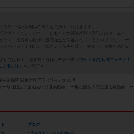
手数料・信託報酬等の費用をご負担いただきます。
託財産としているので、一口あたりの純資産額（受託者のホームペー
がって、投資家の皆様の投資元金が保証されているものではなく、一
ームページ上で開示）下落により損失を被り、投資元金を割り込む事
ましては必ず目論見書・有価証券届出書（
純金上場信託
/
純プラチナ上
ム上場信託
）をご覧下さい。
登録金融機関 関東財務局長（登金）第33号
協会 一般社団法人金融先物取引業協会 一般社団法人資産運用業協会 一
ット
ブログ
魅力
豊島逸夫による金市場解説