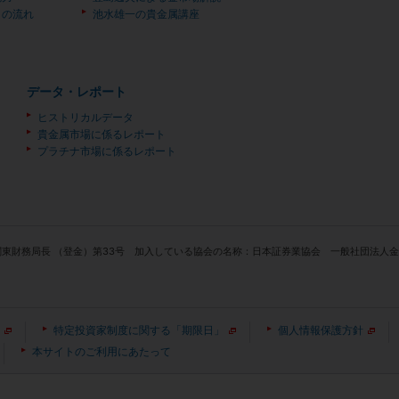
）の流れ
池水雄一の貴金属講座
データ・レポート
ヒストリカルデータ
貴金属市場に係るレポート
プラチナ市場に係るレポート
関東財務局長 （登金）第33号 加入している協会の名称：日本証券業協会 一般社団法
特定投資家制度に関する「期限日」
個人情報保護方針
本サイトのご利用にあたって