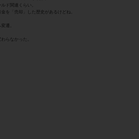
ールド関連くらい。
有金を「売却」した歴史があるけどね。
へ変遷。
変わらなかった。