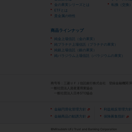
金の果実シリーズとは
転換（交換
ETFとは
貴金属の特性
商品ラインナップ
純金上場信託（金の果実）
純プラチナ上場信託（プラチナの果実）
純銀上場信託（銀の果実）
純パラジウム上場信託（パラジウムの果実）
商号等：三菱ＵＦＪ信託銀行株式会社 登録金融機関 
一般社団法人資産運用業協会
一般社団法人日本STO協会
金融円滑化管理方針
利益相反管理方針
金融商品の勧誘方針
保険募集指針
©Mitsubishi UFJ Trust and Banking Corporation