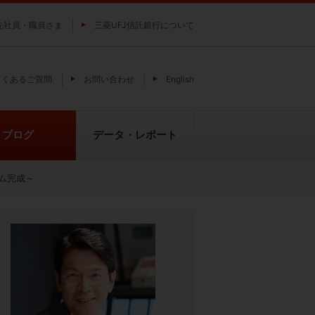
先社員・職員さま
三菱UFJ信託銀行について
よくあるご質問
お問い合わせ
English
ブログ
データ・レポート
ム完成～
費
純パラジウム上場信託（パラジウ
貴金属の特性
ムの果実）