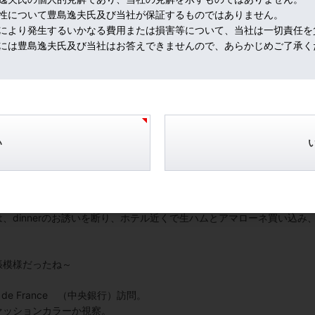
性について豊島逸夫氏及び当社が保証するものではありません。
により発生するいかなる費用または損害等について、当社は一切責任を
には豊島逸夫氏及び当社はお答えできませんので、あらかじめご了承く
はヴェネト州の赤ワイン、アマローネだねぇ。収穫したブドウを数か月
凝縮させた後、発酵させる為、濃厚で芳醇、チョコレートのような苦み
い
、東京で食したが、climate（広義の気候・風土）が違うので、全然
ムは米沢で食するのが一番だろうね～
、dinnerのお誘いを断り、ホテル近くで生ハムとアマローネ買い込み
張模様だったね～
de France （中央銀行）訪問。
ァッションカラーか視察。