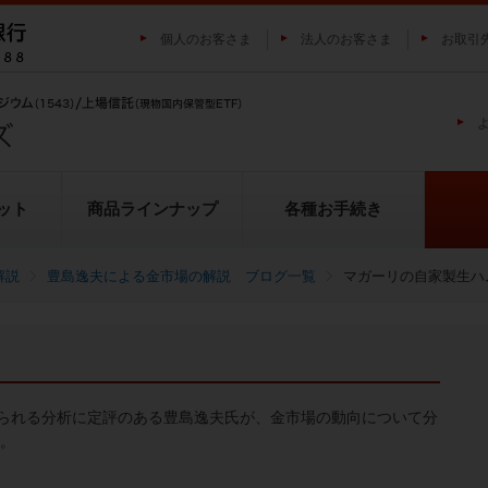
個人のお客さま
法人のお客さま
お取引
ット
商品ラインナップ
各種お手続き
解説
豊島逸夫による金市場の解説 ブログ一覧
マガーリの自家製生ハ
純プラチナ上場信託（プラチナの
投資家の皆様にご負担いただく
貴金属市場に係るレポート
金の果実シリーズとは
池水雄一の貴金属講座
転換（交換）の流れ
投資リスクについて
プラチナ市場に係るレポート
純銀上場信託（銀の果実）
ETFとは
果実）
用について
られる分析に定評のある豊島逸夫氏が、金市場の動向について分
い。