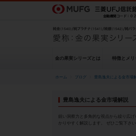
金の果実シリーズとは
特徴とメリ
ブログ
豊島逸夫による金市場
金の果実シリーズとは
特徴とメリット
商品ラインナップ
各種お手続き
ブログ
データ・レポート
豊島逸夫による金市場解説
純金上場信託（金の果実）
豊島逸夫による金市場解説
転換（交換）の手続き
ヒストリカルデータ
シリーズの魅力
金投資とは
鋭い洞察力と多角的な視点から繰り広げ
かりやすく解説します。 ぜひご覧下さ