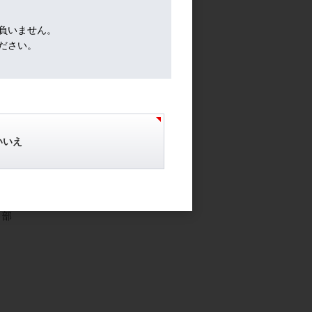
負いません。
ださい。
陰干
と滑
いいえ
味が
、部