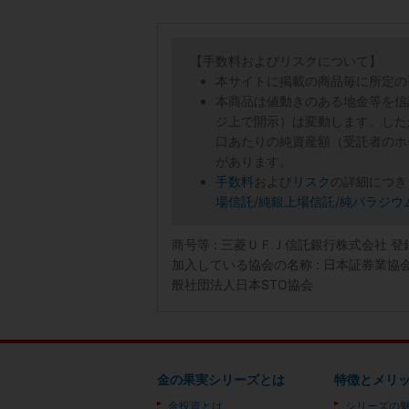
【手数料およびリスクについて】
本サイトに掲載の商品毎に所定の
本商品は値動きのある地金等を信
ジ上で開示）は変動します。した
口あたりの純資産額（受託者のホ
があります。
手数料
および
リスク
の詳細につき
場信託
/
純銀上場信託
/
純パラジウ
商号等 : 三菱ＵＦＪ信託銀行株式会社 
加入している協会の名称 : 日本証券業
般社団法人日本STO協会
金の果実シリーズとは
特徴とメリ
金投資とは
シリーズの