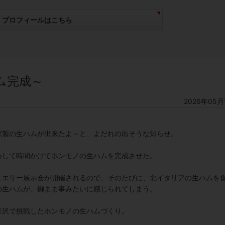
プロフィールはこちら
ム完成～
2026年05月
家製の生ハムが出来たよ～と、よだれの出そうな知らせ。
心して時間かけてホンモノの生ハムを完成させた。
ュエリー展示会が開催されるので、そのたびに、北イタリアの生ハムを
の生ハムが、御まま事みたいに感じられてしまう。
米沢で挑戦したホンモノの生ハムづくり。