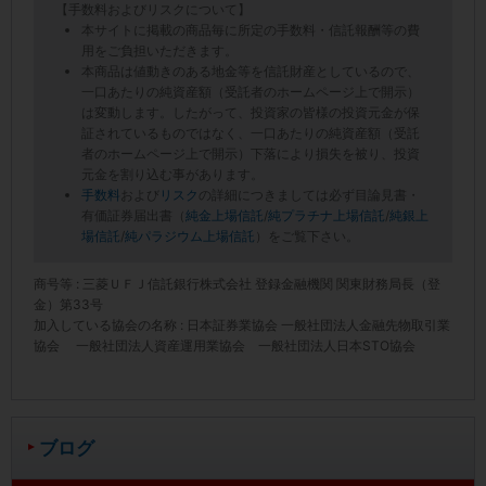
【手数料およびリスクについて】
本サイトに掲載の商品毎に所定の手数料・信託報酬等の費
用をご負担いただきます。
本商品は値動きのある地金等を信託財産としているので、
一口あたりの純資産額（受託者のホームページ上で開示）
は変動します。したがって、投資家の皆様の投資元金が保
証されているものではなく、一口あたりの純資産額（受託
者のホームページ上で開示）下落により損失を被り、投資
元金を割り込む事があります。
手数料
および
リスク
の詳細につきましては必ず目論見書・
有価証券届出書（
純金上場信託
/
純プラチナ上場信託
/
純銀上
場信託
/
純パラジウム上場信託
）をご覧下さい。
商号等 : 三菱ＵＦＪ信託銀行株式会社 登録金融機関 関東財務局長（登
金）第33号
加入している協会の名称 : 日本証券業協会 一般社団法人金融先物取引業
協会 一般社団法人資産運用業協会 一般社団法人日本STO協会
ブログ