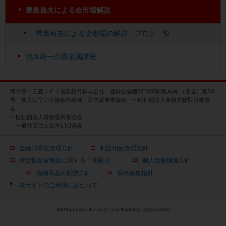
豊島逸夫による金市場解説
豊島逸夫による金市場の解説 ブログ一覧
池水雄一の貴金属講座
商号等：三菱ＵＦＪ信託銀行株式会社 登録金融機関 関東財務局長 （登金）第33
号 加入している協会の名称：日本証券業協会 一般社団法人金融先物取引業協
会
一般社団法人資産運用業協会
一般社団法人日本STO協会
金融円滑化管理方針
利益相反管理方針
特定投資家制度に関する「期限日」
個人情報保護方針
金融商品の勧誘方針
保険募集指針
本サイトのご利用にあたって
©Mitsubishi UFJ Trust and Banking Corporation