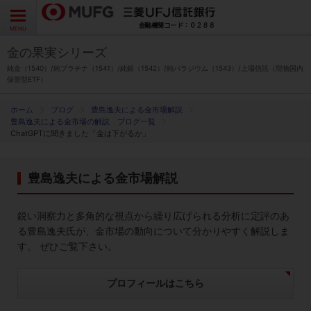
よくあるご質問
お問い合わせ
English
CLOSE
MENU
金の果実シリーズ
金の果実シリーズとは
純金（1540）/純プラチナ（1541）/純銀（1542）/純パラジウム（1543）/上場信託（現物国内
保管型ETF）
特徴とメリット
ブログ
豊島逸夫による金市場解説
豊島逸夫による金市場の解説 ブログ一覧
ChatGPTに聞きました「金は下がるか」
商品ラインナップ
豊島逸夫による金市場解説
各種お手続き
鋭い洞察力と多角的な視点から繰り広げられる分析に定評のあ
ブログ
る豊島逸夫氏が、金市場の動向について分かりやすく解説しま
す。 ぜひご覧下さい。
データ・レポート
プロフィールはこちら