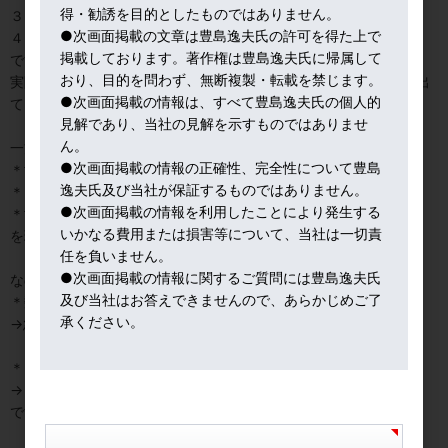
得・勧誘を目的としたものではありません。
３．株高で「安全資産」の需要低下
●次画面掲載の文章は豊島逸夫氏の許可を得た上で
４．地政学的リスク後退
掲載しております。著作権は豊島逸夫氏に帰属して
です。
おり、目的を問わず、無断複製・転載を禁じます。
実際、市場では「高金利が続くなら金は調整する」という見方も出
●次画面掲載の情報は、すべて豊島逸夫氏の個人的
ております。
見解であり、当社の見解を示すものではありませ
ん。
一方で、強気派は
●次画面掲載の情報の正確性、完全性について豊島
＊世界の中央銀行が金を買い続けている
逸夫氏及び当社が保証するものではありません。
＊ドル離れ
●次画面掲載の情報を利用したことにより発生する
＊世界不安
いかなる費用または損害等について、当社は一切責
を理由に、長期ではまだ上を見ています。
任を負いません。
●次画面掲載の情報に関するご質問には豊島逸夫氏
なので整理すると
及び当社はお答えできませんので、あらかじめご了
＊数週間～数か月
承ください。
→急落・調整は十分ありえる
＊１－３年スパン
→まだ強気継続と見る専門家が多い
です。