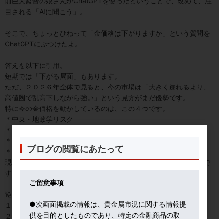
前巨人監督の娘さんがChatGPTを使ったということで、改めて、注
目される「AIに聞こう」。
そこで、ちょっとひねって「金価格は下がりますか」という質問を
ChatGPTにぶつけたよ。
答えを以下に引用。
短期では「下がる局面」もあります。
ただ、２０２６年全体で見ると、今の市場は「大きく崩れるより、
高値圏で乱高下しながら強い」という見方がまだ優勢です。
特に今の金価格を動かしているのは、この４つです。
＊中東・地政学リスク
＊各国中央銀行の金買い
＊米国の金利動向
ブログの閲覧にあたって
＊ドルの強弱
現在は中央銀行の買い需要がかなり強く、これは金の下支え要因で
す。
ご留意事項
逆に、金が下がりやすい条件は
●次画面掲載の情報は、貴金属市況に関する情報提
１．米国金利が高止まり・再利上げ
供を目的としたものであり、特定の金融商品の取
２．ドル高