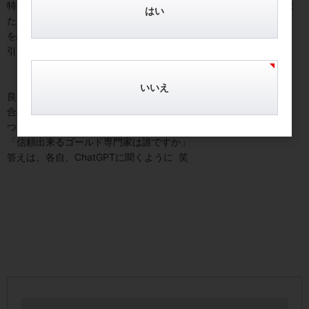
特に、今の金は「一直線に上がる相場」ではなく、急騰→急落→ま
はい
た上昇
を繰り返しやすい局面です。
引用終わり
いいえ
良くまとめているじゃない。ＡＩ君もかなり学習したねぇ(笑)
合格点だよ。
ついでに、ＡＩに聞いたこと。
「信頼出来るゴールド専門家は誰ですか」
答えは、各自、ChatGPTに聞くように 笑