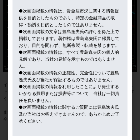
●次画面掲載の情報は、貴金属市況に関する情報提
供を目的としたものであり、特定の金融商品の取
得・勧誘を目的としたものではありません。
●次画面掲載の文章は豊島逸夫氏の許可を得た上で
掲載しております。著作権は豊島逸夫氏に帰属して
おり、目的を問わず、無断複製・転載を禁じます。
●次画面掲載の情報は、すべて豊島逸夫氏の個人的
見解であり、当社の見解を示すものではありませ
ん。
●次画面掲載の情報の正確性、完全性について豊島
逸夫氏及び当社が保証するものではありません。
イラン楽観論が市場を支配して、ＮＹ金も４,５００ドルで「当面」
●次画面掲載の情報を利用したことにより発生する
下げ止まっている。とはいえ、ドル金利には上昇圧力がかかりやす
いかなる費用または損害等について、当社は一切責
く、金には、中期的に、下落圧力がかかりやすい市場環境。
任を負いません。
●次画面掲載の情報に関するご質問には豊島逸夫氏
まずは、ウォーシュ新ＦＲＢ議長のお手並み拝見かな。
及び当社はお答えできませんので、あらかじめご了
今日は、バタバタなので、これでおしまい 笑
承ください。