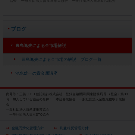
協会 一般社団法人資産運用業協会 一般社団法人日本STO協会
ブログ
豊島逸夫による金市場解説
豊島逸夫による金市場の解説 ブログ一覧
池水雄一の貴金属講座
商号等：三菱ＵＦＪ信託銀行株式会社 登録金融機関 関東財務局長 （登金）第33
号 加入している協会の名称：日本証券業協会 一般社団法人金融先物取引業協
会
一般社団法人資産運用業協会
一般社団法人日本STO協会
金融円滑化管理方針
利益相反管理方針