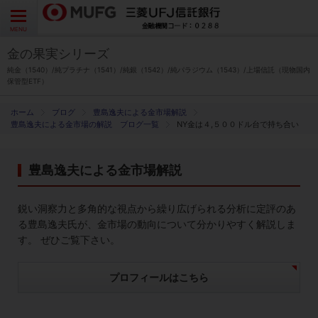
よくあるご質問
お問い合わせ
English
CLOSE
MENU
金の果実シリーズ
金の果実シリーズとは
純金（1540）/純プラチナ（1541）/純銀（1542）/純パラジウム（1543）/上場信託（現物国内
保管型ETF）
特徴とメリット
ブログ
豊島逸夫による金市場解説
豊島逸夫による金市場の解説 ブログ一覧
NY金は４,５００ドル台で持ち合い
商品ラインナップ
豊島逸夫による金市場解説
各種お手続き
鋭い洞察力と多角的な視点から繰り広げられる分析に定評のあ
ブログ
る豊島逸夫氏が、金市場の動向について分かりやすく解説しま
す。 ぜひご覧下さい。
データ・レポート
プロフィールはこちら