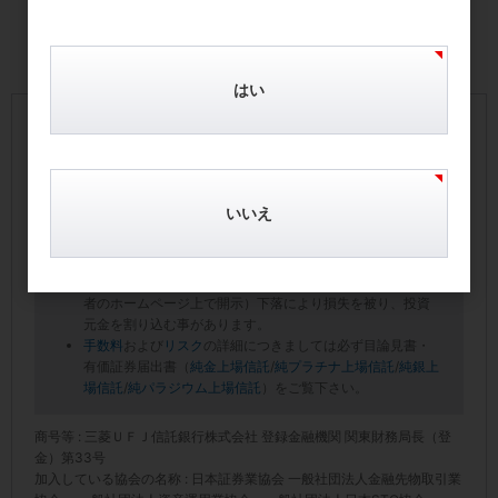
はい
【手数料およびリスクについて】
本サイトに掲載の商品毎に所定の手数料・信託報酬等の費
用をご負担いただきます。
いいえ
本商品は値動きのある地金等を信託財産としているので、
一口あたりの純資産額（受託者のホームページ上で開示）
は変動します。したがって、投資家の皆様の投資元金が保
証されているものではなく、一口あたりの純資産額（受託
者のホームページ上で開示）下落により損失を被り、投資
元金を割り込む事があります。
手数料
および
リスク
の詳細につきましては必ず目論見書・
有価証券届出書（
純金上場信託
/
純プラチナ上場信託
/
純銀上
場信託
/
純パラジウム上場信託
）をご覧下さい。
商号等 : 三菱ＵＦＪ信託銀行株式会社 登録金融機関 関東財務局長（登
金）第33号
加入している協会の名称 : 日本証券業協会 一般社団法人金融先物取引業