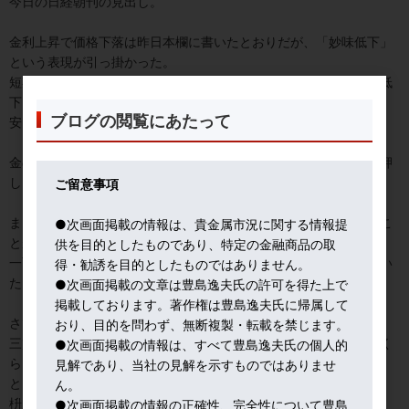
今日の日経朝刊の見出し。
金利上昇で価格下落は昨日本欄に書いたとおりだが、「妙味低下」
という表現が引っ掛かった。
短期売買益を追求するヘッジファンドにとっては、たしかに妙味低
下であろうが、コツコツ長期投資派（草食系投資派）の視点では、
ブログの閲覧にあたって
安く金が買えるチャンスなのだ。
金の上昇トレンドに注目している層にとっては、願ってもない「押
し目買い」の機会にもなる。
ご留意事項
まぁ、記事中では、今回の下げを「一時的」と見る投資家が多いこ
●次画面掲載の情報は、貴金属市況に関する情報提
とが書かれているので、記事を読めば分かることだけどね。
供を目的としたものであり、特定の金融商品の取
一面の右上に金プラチナ地金カラー写真入りで、見出しが目につい
得・勧誘を目的としたものではありません。
ただけのこと。
●次画面掲載の文章は豊島逸夫氏の許可を得た上で
掲載しております。著作権は豊島逸夫氏に帰属して
さて、今日は、大相撲観戦。前から２列目の所謂「砂かぶり」席。
おり、目的を問わず、無断複製・転載を禁じます。
三賞選好委員の知人が、ときたま誘ってくれる。これで１０回目く
●次画面掲載の情報は、すべて豊島逸夫氏の個人的
らいか。
見解であり、当社の見解を示すものではありませ
とりあえず、上から力士が降ってくるような体験は無い(笑)
ん。
枡席と異なり、飲食禁止。お行儀よく観戦せねば。
●次画面掲載の情報の正確性、完全性について豊島