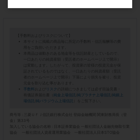
【手数料およびリスクについて】
本サイトに掲載の商品毎に所定の手数料・信託報酬等の費
用をご負担いただきます。
本商品は値動きのある地金等を信託財産としているので、
一口あたりの純資産額（受託者のホームページ上で開示）
は変動します。したがって、投資家の皆様の投資元金が保
証されているものではなく、一口あたりの純資産額（受託
者のホームページ上で開示）下落により損失を被り、投資
元金を割り込む事があります。
手数料
および
リスク
の詳細につきましては必ず目論見書・
有価証券届出書（
純金上場信託
/
純プラチナ上場信託
/
純銀上
場信託
/
純パラジウム上場信託
）をご覧下さい。
商号等 : 三菱ＵＦＪ信託銀行株式会社 登録金融機関 関東財務局長（登
金）第33号
加入している協会の名称 : 日本証券業協会 一般社団法人金融先物取引業
協会 一般社団法人資産運用業協会 一般社団法人日本STO協会