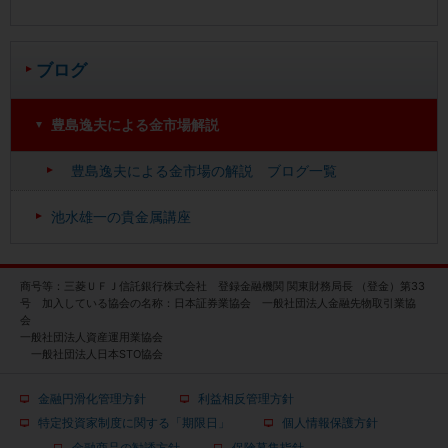
ブログ
豊島逸夫による金市場解説
豊島逸夫による金市場の解説 ブログ一覧
池水雄一の貴金属講座
商号等：三菱ＵＦＪ信託銀行株式会社 登録金融機関 関東財務局長 （登金）第33
号 加入している協会の名称：日本証券業協会 一般社団法人金融先物取引業協
会
一般社団法人資産運用業協会
一般社団法人日本STO協会
金融円滑化管理方針
利益相反管理方針
特定投資家制度に関する「期限日」
個人情報保護方針
金融商品の勧誘方針
保険募集指針