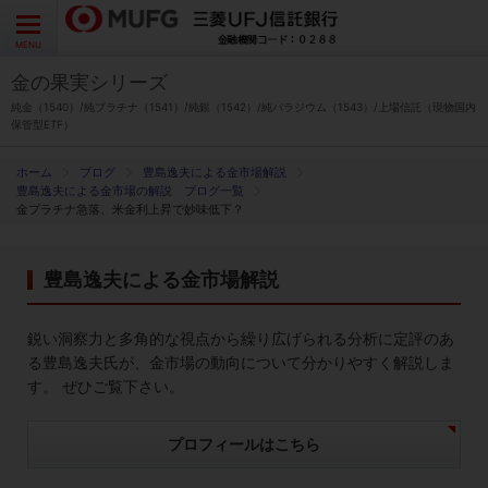
よくあるご質問
お問い合わせ
English
CLOSE
MENU
金の果実シリーズ
金の果実シリーズとは
純金（1540）/純プラチナ（1541）/純銀（1542）/純パラジウム（1543）/上場信託（現物国内
保管型ETF）
特徴とメリット
ブログ
豊島逸夫による金市場解説
豊島逸夫による金市場の解説 ブログ一覧
金プラチナ急落、米金利上昇で妙味低下？
商品ラインナップ
豊島逸夫による金市場解説
各種お手続き
鋭い洞察力と多角的な視点から繰り広げられる分析に定評のあ
ブログ
る豊島逸夫氏が、金市場の動向について分かりやすく解説しま
す。 ぜひご覧下さい。
データ・レポート
プロフィールはこちら