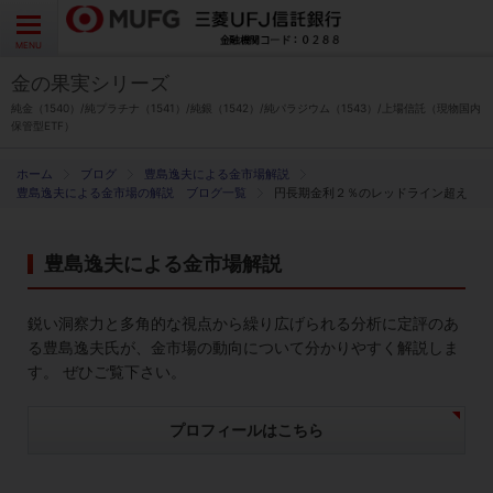
よくあるご質問
お問い合わせ
English
CLOSE
MENU
金の果実シリーズ
金の果実シリーズとは
純金（1540）/純プラチナ（1541）/純銀（1542）/純パラジウム（1543）/上場信託（現物国内
保管型ETF）
特徴とメリット
ブログ
豊島逸夫による金市場解説
豊島逸夫による金市場の解説 ブログ一覧
円長期金利２％のレッドライン超え
商品ラインナップ
豊島逸夫による金市場解説
各種お手続き
鋭い洞察力と多角的な視点から繰り広げられる分析に定評のあ
ブログ
る豊島逸夫氏が、金市場の動向について分かりやすく解説しま
す。 ぜひご覧下さい。
データ・レポート
プロフィールはこちら