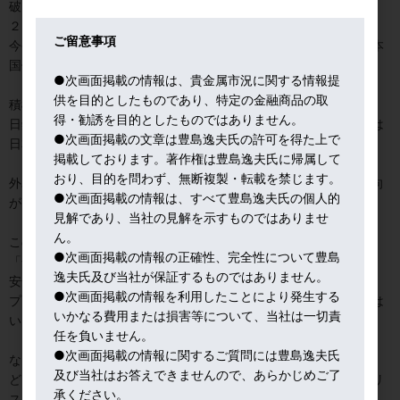
破した。
２００６年５月以来のことだ。
ご留意事項
今や海外投資家の存在感が増しており、彼らの投機的売買で、日本
国債が揺さぶられる局面が増えそうだ。
●次画面掲載の情報は、貴金属市況に関する情報提
供を目的としたものであり、特定の金融商品の取
積極財政を掲げる高市政権のもとでの財政悪化懸念が強まる中で、
得・勧誘を目的としたものではありません。
日銀が追加利上げを決めたことが背景要因として指摘される。要は
●次画面掲載の文章は豊島逸夫氏の許可を得た上で
日本国の信用が問われているわけだ。
掲載しております。著作権は豊島逸夫氏に帰属して
おり、目的を問わず、無断複製・転載を禁じます。
外為市場では、日銀が利上げしても円高には振れず、逆に円安傾向
●次画面掲載の情報は、すべて豊島逸夫氏の個人的
がじわり続く。外為市場は円に不信任票を投じていることになる。
見解であり、当社の見解を示すものではありませ
ん。
このような状況下で、日本国民が、自衛策として、発行体のない
●次画面掲載の情報の正確性、完全性について豊島
「金」を買うという投資行動に拍車がかかりそうだ。
逸夫氏及び当社が保証するものではありません。
安全資産として貴金属を買うとなると、やはり金。
●次画面掲載の情報を利用したことにより発生する
プラチナ、シルバーは値動きが荒く、お世辞にも「安全資産」とは
いかなる費用または損害等について、当社は一切責
いいかねる。
任を負いません。
●次画面掲載の情報に関するご質問には豊島逸夫氏
なお、株式市場では、日本株を買う海外投資家が増えている。
及び当社はお答えできませんので、あらかじめご了
どこの国の株も様々な問題を抱えているなかで、海外投資家は、リ
承ください。
スク分散の視点から、日本株もポートフォリオに加えているわけ