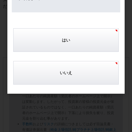
だ。
はい
いいえ
【手数料およびリスクについて】
本サイトに掲載の商品毎に所定の手数料・信託報酬等の費
用をご負担いただきます。
本商品は値動きのある地金等を信託財産としているので、
一口あたりの純資産額（受託者のホームページ上で開示）
は変動します。したがって、投資家の皆様の投資元金が保
証されているものではなく、一口あたりの純資産額（受託
者のホームページ上で開示）下落により損失を被り、投資
元金を割り込む事があります。
手数料
および
リスク
の詳細につきましては必ず目論見書・
有価証券届出書（
純金上場信託
/
純プラチナ上場信託
/
純銀上