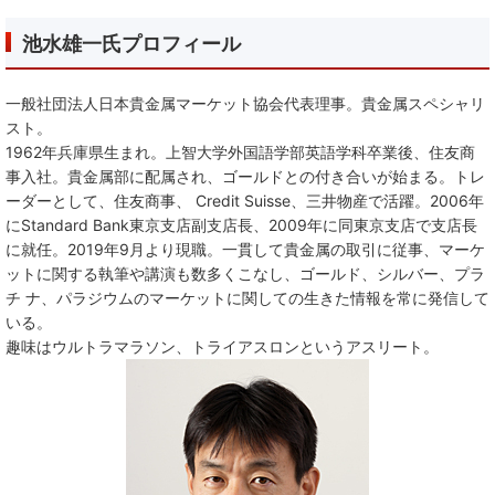
池水雄一氏プロフィール
一般社団法人日本貴金属マーケット協会代表理事。貴金属スペシャリ
スト。
1962年兵庫県生まれ。上智大学外国語学部英語学科卒業後、住友商
事入社。貴金属部に配属され、ゴールドとの付き合いが始まる。トレ
ーダーとして、住友商事、 Credit Suisse、三井物産で活躍。2006年
にStandard Bank東京支店副支店長、2009年に同東京支店で支店長
に就任。2019年9月より現職。一貫して貴金属の取引に従事、マーケ
ットに関する執筆や講演も数多くこなし、ゴールド、シルバー、プラ
チ ナ、パラジウムのマーケットに関しての生きた情報を常に発信して
いる。
趣味はウルトラマラソン、トライアスロンというアスリート。